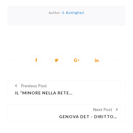
Author:
S. Bottiglieri
Previous Post
IL “MINORE NELLA RETE”: PROFILI PENALI E NEUROPSICHIATRICI DEL MINORE VITTIMA E AUTORE DI REATO, MERCOLEDÌ 8 GIUGNO 2022 DALLE 15:00 ALLE 18:00 PRESSO I LOCALI DEL COA DI GENOVA
Next Post
GENOVA DET - DIRITTO, ETICA E TECNOLOGIA