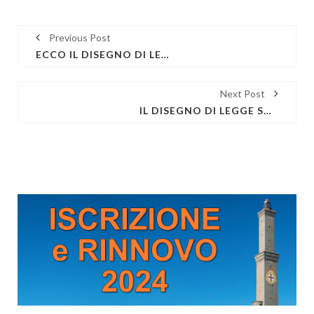
Previous Post
ECCO IL DISEGNO DI LEGGE SULLA RIFORMA DELLA MAGISTRATURA ONORARIA E SULLA COSTITUZIONE DELL'UFFICIO DEL GIUDICE DI PACE CIRCONDARIALE.
Next Post
IL DISEGNO DI LEGGE SUL C.D. "PROCESSO BREVE" HA SUPERATO OGGI L'ESAME DEL SENATO.