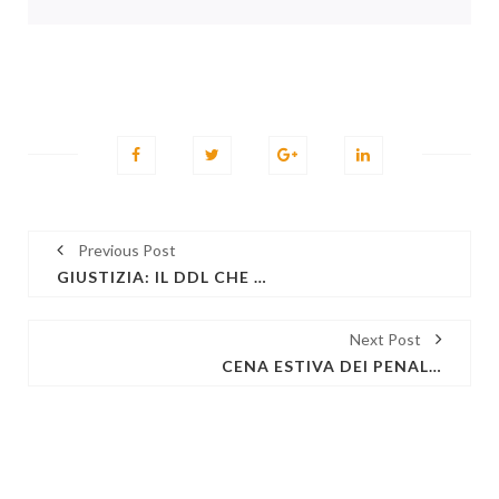
Previous Post
GIUSTIZIA: IL DDL CHE PREVEDE L'ABOLIZIONE DELL'ABUSO D'UFFICIO, PIÙ DIVIETI SULLE INTERCETTAZIONI E LIMITI AI POTERI DI APPELLO DEL PM
Next Post
CENA ESTIVA DEI PENALISTI GENOVESI