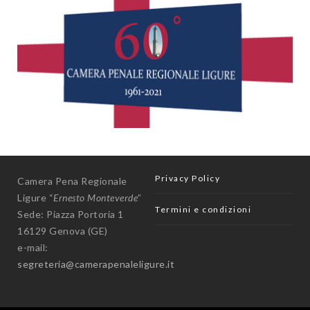
Privacy Policy
Camera Pena Regionale
Ligure “
Ernesto Monteverde
”
Termini e condizioni
Sede: Piazza Portoria 1
16129 Genova (GE)
e-mail:
segreteria@camerapenaleligure.it