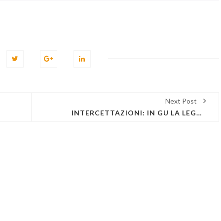
Next Post
INTERCETTAZIONI: IN GU LA LEGGE DI CONVERSIONE CON MODIFICAZIONI DEL D.L 30 DICEMBRE 2019, N. 161, RECANTE MODIFICHE URGENTI ALLA DISCIPLINA DELLE INTERCETTAZIONI DI CONVERSAZIONI O COMUNICAZIONI