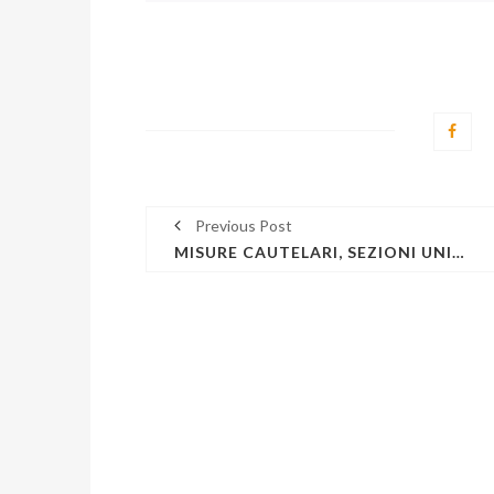
Previous Post
MISURE CAUTELARI, SEZIONI UNITE PENALI: IN CASO DI APPLICAZIONE DI UNA MISURA COERCITIVA DA PARTE DEL TRIBUNALE DEL RIESAME IN ACCOGLIMENTO DELL'APPELLO DEL PM CONTRO LA DECISIONE DEL GIP NON OCCORRE L’INTERROGATORIO DI GARANZIA