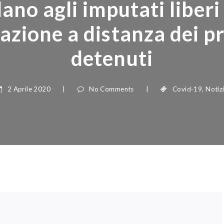
no agli imputati liberi l
azione a distanza dei pr
detenuti
2 Aprile 2020
|
No Comments
|
Covid-19
,
Notizie