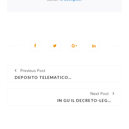
Previous Post
DEPOSITO TELEMATICO ATTI PENALI: IL PROVVEDIMENTO DEL 9-11-2020 ADOTTATO DAL DGSIA IN ATTUAZIONE DELL'ART. 24 C. 4 D.L. 137/2020 CONTENENTE L’INDIVIDUAZIONE DEGLI INDIRIZZI PEC DEGLI UFFICI GIUDIZIARI DESTINATARI DEI DEPOSITI DEGLI ATTI PENALI E LE SPECIFICHE TECNICHE RELATIVE AI FORMATI DEGLI ATTI E LE ULTERIORI MODALITÀ DI INVIO
Next Post
IN GU IL DECRETO-LEGGE 9 NOVEMBRE 2020, N. 149, CONTENENTE ULTERIORI MISURE URGENTI IN MATERIA DI TUTELA DELLA SALUTE, SOSTEGNO AI LAVORATORI E ALLE IMPRESE E GIUSTIZIA