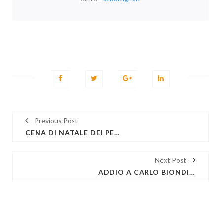
Previous Post
CENA DI NATALE DEI PENALISTI GENOVESI PER LO SCAMBIO DEGLI AUGURI, IL 13 DICEMBRE 2019 ALLA PAGODA DI NERVI
Next Post
ADDIO A CARLO BIONDI, CI HA LASCITO UN ALTRO GRANDE COLLEGA, UNA GRAVE PERDITA PER TUTTO IL FORO GENOVESE