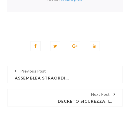
Previous Post
ASSEMBLEA STRAORDINARIA DEGLI ISCRITTI, CONVOCATA PER IL 13 DICEMBRE 2018 ALLE ORE 12
Next Post
DECRETO SICUREZZA, IN GAZZETTA LA LEGGE DI CONVERSIONE IN VIGORE DA OGGI