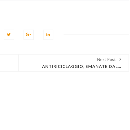
Next Post
ANTIRICICLAGGIO, EMANATE DAL CNF LE REGOLE TECNICHE SULLE PROCEDURE, METODOLOGIE DI ANALISI E VALUTAZIONE DEL RISCHIO DI RICICLAGGIO CUI GLI AVVOCATI SONO ESPOSTI