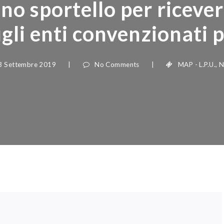
uno sportello per ricevere
 enti convenzionati per i
Settembre 2019
|
No Comments
|
MAP - L.P.U.
,
Notiz