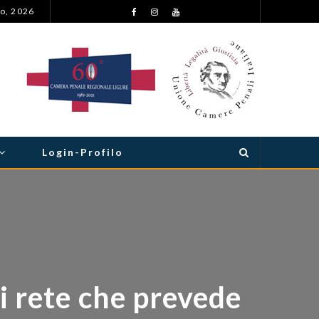
to, 2026
ASTENSIONE DALLE UDIENZE E DA OGNI ATTIVITÀ GIUDIZIARIA NEL SETTORE PENALE PER I GIORNI DAL 23 AL 29 SETTEMBRE 2026
Login-Profilo
 rete che prevede